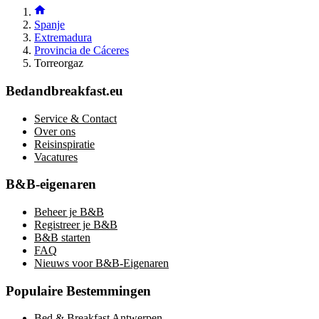
Spanje
Extremadura
Provincia de Cáceres
Torreorgaz
Bedandbreakfast.eu
Service & Contact
Over ons
Reisinspiratie
Vacatures
B&B-eigenaren
Beheer je B&B
Registreer je B&B
B&B starten
FAQ
Nieuws voor B&B-Eigenaren
Populaire Bestemmingen
Bed & Breakfast Antwerpen