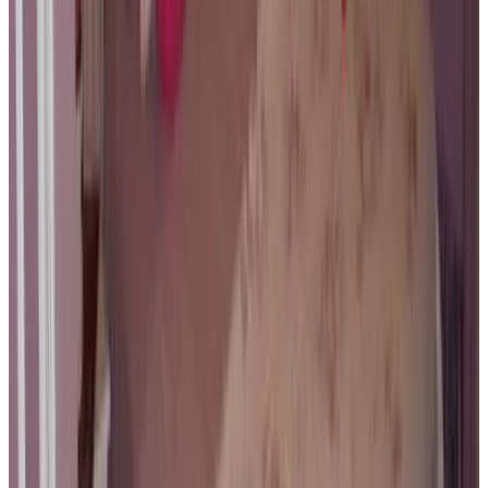
9.3
Direct reserveren
Central Bruges B&B
Brugge
9.2