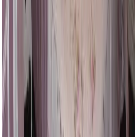
8.9
Direct reserveren
B&B Con Ampère
Brugge