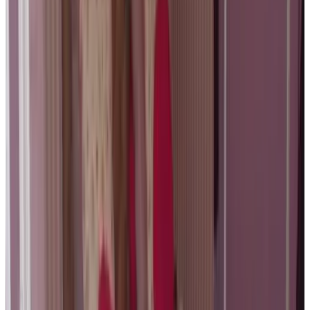
Direct reserveren
B&B Anna9
Brugge
9.8
Direct reserveren
B&B Pickery
Brugge