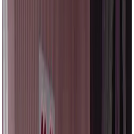
Bad
Privéterras
Eigen keuken
Meer
Toegankelijkheid
Rolstoelgebruikers
Geheel gelegen op begane grond
Bovenverdiepingen bereikbaar per lift
Adults only
B&B Het Abelenhof
Brugge