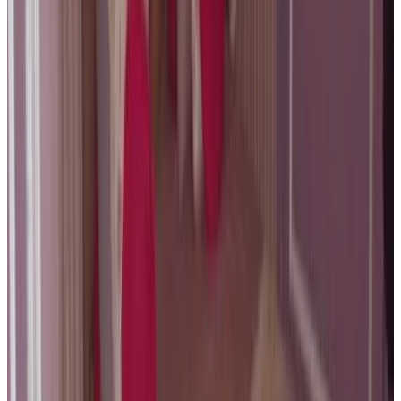
8.4
Direct reserveren
B&B Saint-Georges -Located in the city centre of Bruges-
Brugge