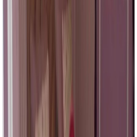
Direct reserveren
b room
Brugge
9