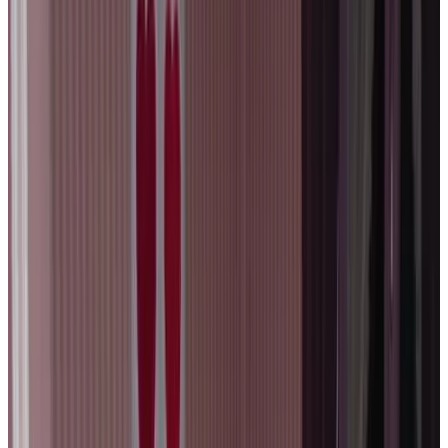
9.5
Vrijblijvende aanvraag
Vegan B&B Am/Pm
Brugge
9