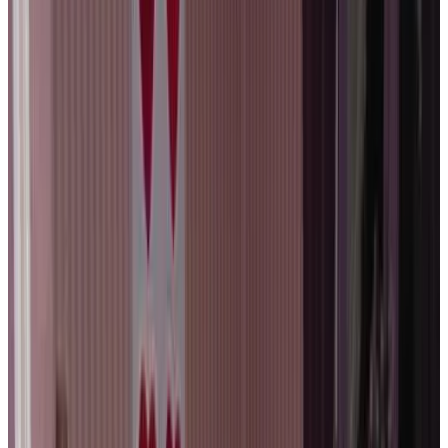
Vrijblijvende aanvraag
Het Architectenhuis
Brugge
9.6