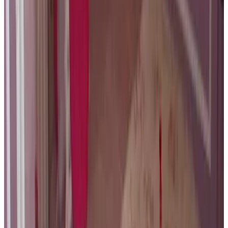
9
Direct reserveren
La Clé Brugge
Brugge