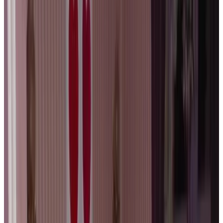
Vrijblijvende aanvraag
Huyze Lanchals
Brugge
Vrijblijvende aanvraag
House of Bruges
Brugge
8.7