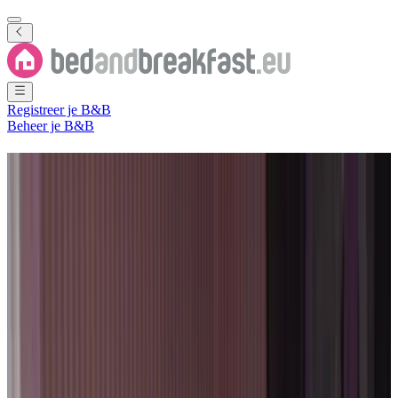
Registreer je B&B
Beheer je B&B
Bed and Breakfast
Brugge
373 B&B's
in
Brugge
Plaats
(
West-Vlaanderen
,
België
)
Filter
Sorteer
Kaart
Kamertype
Gastenkamer
Vakantiehuis
Appartement