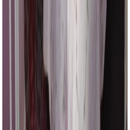
Direct reserveren
B&B Barabas
Brugge
9.5
Direct reserveren
B&B Yasmine Brugge
Brugge