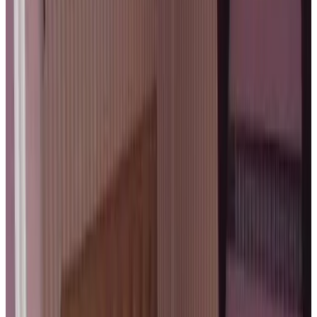
8.7
Direct reserveren
Guest House La Civière d'or
Brugge