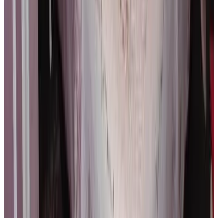
9.2
Direct reserveren
B&B Huis ´T Schaep
Brugge
9.7