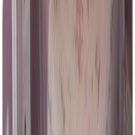
Castelsuites - Charming Luxury Boutique Suites
Brugge
9.4
Direct reserveren
Guesthouse Orchid
Brugge