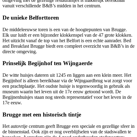
omgeving met de gezellige restaurantjes is makkelijk bereikbaar
vanuit verschillende B&B’s midden in het centrum.
De unieke Belforttoren
De middeleeuwse toren is een van de hoogtepunten van Brugge.
Elk uur luidt er een bijzonder klokkenspel van de 47 grote klokken.
Het uitzicht vanaf de top van het Belfort is een echte aanrader. Bed
and Breakfast Brugge biedt een compleet overzicht van B&B’s in de
directe omgeving.
Prinselijk Begijnhof ten Wijngaerde
De witte huisjes dateren uit 1245 en liggen aan een klein meer. Het
Begijnhof is alleen bereikbaar via de Wijngaardbrug wat zorgt voor
een prachtplaatje. Het oudste huisje is tegenwoordig in gebruik als
museum waarin het leven uit de 17e eeuw getoond wordt. De
Begijnenhuisjes staan nog steeds representatief voor het leven in de
17e eeuw.
Brugge met een historisch tintje
Het autovrije centrum geeft Brugge een speciale en gezellige sfeer in
de binnenstad. Ook zijn er nog overblijfselen van de stadswallen te