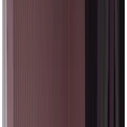
Reviewscore
Algemene voorzieningen
WiFi (gratis)
Oplaadpunt elektrische auto
Tuin
Huisdieren welkom (na overleg)
Parkeren (Gratis)
Sauna
Meer
Kamervoorzieningen
Privé badkamer
Eigen entree
Airconditioning