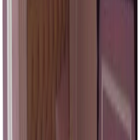
8.5
Direct reserveren
Guesthouse Mirabel
Brugge
9.9