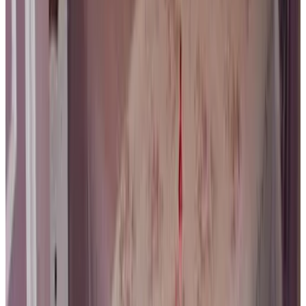
Direct reserveren
De Zomere B&B
Brugge
9.8
Direct reserveren