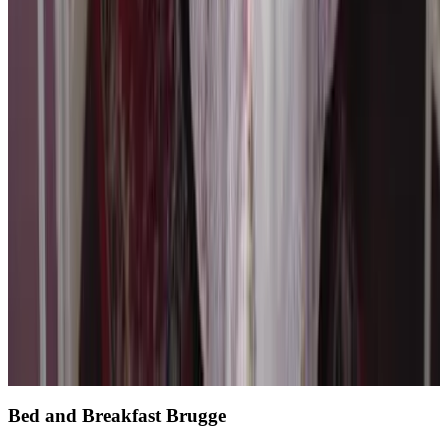
9.6
Direct reserveren
Volgende pagina laden
1
2
3
4
...
16
Bed and Breakfast Brugge