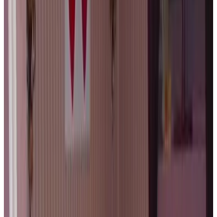
Direct reserveren
The White Queen B&B
Brugge
9.1
Direct reserveren
Zakske13 - Design Boutique B&B in Bruges city centre
Brugge