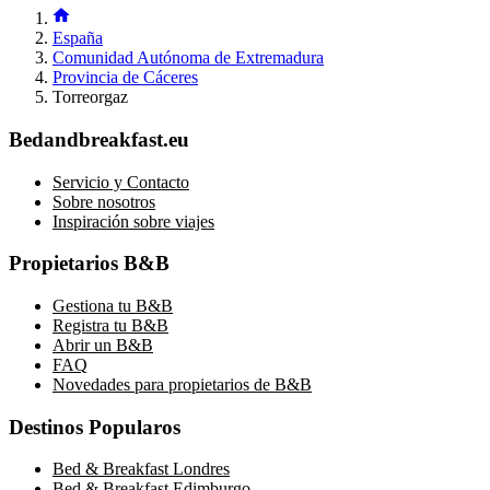
España
Comunidad Autónoma de Extremadura
Provincia de Cáceres
Torreorgaz
Bedandbreakfast.eu
Servicio y Contacto
Sobre nosotros
Inspiración sobre viajes
Propietarios B&B
Gestiona tu B&B
Registra tu B&B
Abrir un B&B
FAQ
Novedades para propietarios de B&B
Destinos Popularos
Bed & Breakfast Londres
Bed & Breakfast Edimburgo