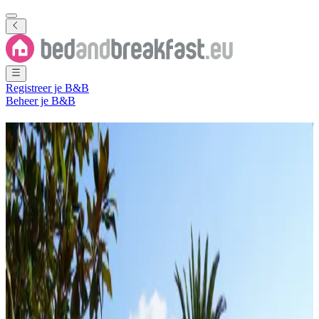
Registreer je B&B
Beheer je B&B
Vind je ideale verblijf
Ontdek unieke B&B’s, appartementen en vakantiehuizen
Locatie
Waar wil je heen?
Datums
Wanneer?
Personen
Met wie?
Zoeken
Heb je een B&B, vakantiehuisje of appartement?
Meld je aan: een vast jaarbedrag, géén commissies