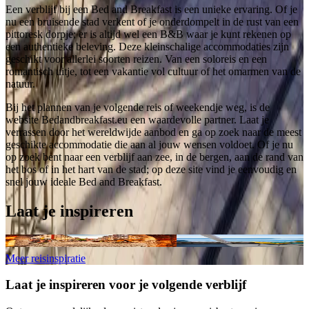
Een verblijf bij een Bed and Breakfast is een unieke ervaring. Of je
nu een bruisende stad verkent of je onderdompelt in de rust van een
pittoresk dorpje; er is altijd wel een B&B waar je kunt rekenen op
een authentieke beleving. Deze kleinschalige accommodaties zijn
geschikt voor allerlei soorten reizen. Van een soloreis en een
romantisch uitje, tot een vakantie vol cultuur of het omarmen van de
natuur.
Bij het plannen van je volgende reis of weekendje weg, is de
website Bedandbreakfast.eu een waardevolle partner. Laat je
verrassen door het wereldwijde aanbod en ga op zoek naar de meest
geschikte accommodatie die aan al jouw wensen voldoet. Of je nu
op zoek bent naar een verblijf aan zee, in de bergen, aan de rand van
het bos of in het hart van de stad; op deze site vind je eenvoudig en
snel jouw ideale Bed and Breakfast.
Laat je inspireren
Tips voor een origineel weekendje weg
Top-10 populaire vakantiebes
Meer reisinspiratie
Laat je inspireren voor je volgende verblijf