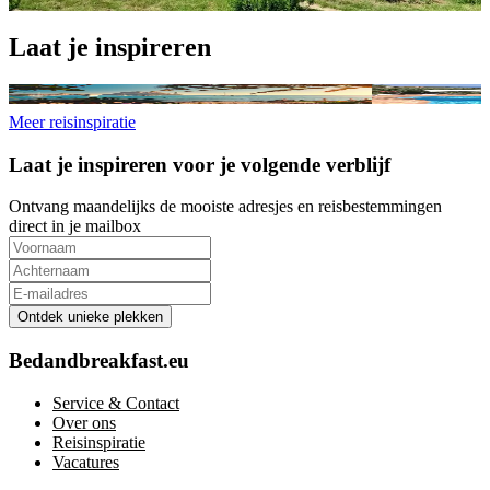
Reisinspiratie
Laat je inspireren
B&B’s op de mooiste Spaanse eilanden: de Balearen
Chambres d’hôtes 
Meer reisinspiratie
Laat je inspireren voor je volgende verblijf
Ontvang maandelijks de mooiste adresjes en reisbestemmingen
direct in je mailbox
Ontdek unieke plekken
Bedandbreakfast.eu
Service & Contact
Over ons
Reisinspiratie
Vacatures