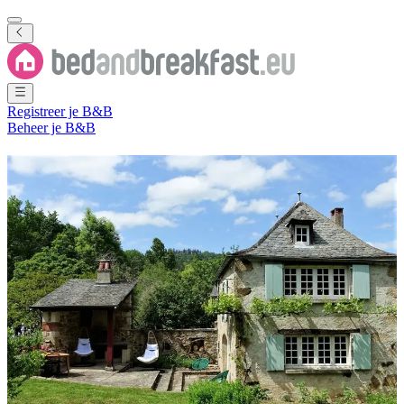
Registreer je B&B
Beheer je B&B
Lees je liever reisinspiratie in het
Nederlands?
Sorry, de inhoud van deze pagina is niet beschikbaar in het
Nederlands.
Maar maak je geen zorgen! Als je op zoek bent naar ideeën voor
authentieke reizen, dan weten wij de juiste plek. Onze reispagina
staat vol verhalen, inspiratie en tips om het beste uit elke reis te
halen. Wij geloven dat B&B's de beste uitvalsbasis zijn voor
authentieke reizen, waardoor je de lokale cultuur en schoonheid van
elke bestemming kunt ervaren. Duik mee in een wereld vol kleine
details en grote ontdekkingen!