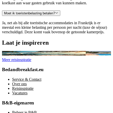
koelkast aan waar gasten gebruik van kunnen maken.
Moet ik toeristenbelasting betalen?
Ja, net als bij alle toeristische accommodaties in Frankrijk is er
meestal een kleine belasting per persoon per nacht (taxe de séjour)
verschuldigd. Deze komt vaak bovenop de getoonde kamerprijs.
Laat je inspireren
B&B’s op de mooiste Spaanse eilanden: de Balearen
Chambres d’hôtes 
Meer reisinspiratie
Bedandbreakfast.eu
Service & Contact
Over ons
Reisinspiratie
Vacatures
B&B-eigenaren
Beheer je B&B