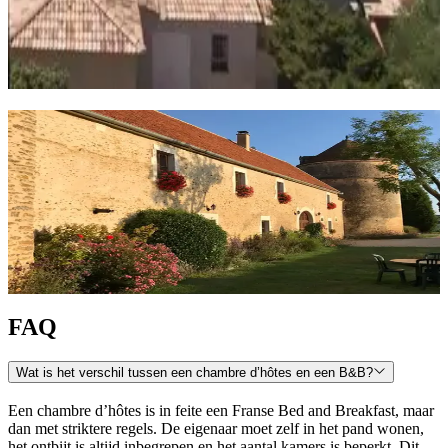
Camargue
Corse
Ontdek alle chambres d'hôtes
in Frankrijk
In Frankrijk vind je tal van bijzondere chambres d'hôtes. Filter
daarom eenvoudig op regio, gewenste ervaring of reisperiode. Zo
vind je snel de ideale accommodatie die past bij jouw reisplannen!
Bekijk alle chambres d'hôtes
FAQ
Wat is het verschil tussen een chambre d’hôtes en een B&B?
Een chambre d’hôtes is in feite een Franse Bed and Breakfast, maar
dan met striktere regels. De eigenaar moet zelf in het pand wonen,
het ontbijt is altijd inbegrepen en het aantal kamers is beperkt. Dit