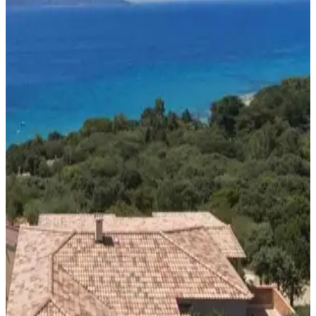
Ontdek de mooiste Chambres d’Hôtes per regio
Chambres d’hôtes Provence
Chambres d’hôtes Côte d'Azur
Chambres d’hôtes Normandië
Chambres d’hôtes Bourgogne
Bretagne
Elzas
Aquitanië
Dordogne
Loirevallei
Auvergne