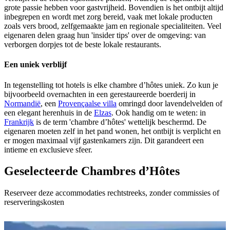
grote passie hebben voor gastvrijheid. Bovendien is het ontbijt altijd
inbegrepen en wordt met zorg bereid, vaak met lokale producten
zoals vers brood, zelfgemaakte jam en regionale specialiteiten. Veel
eigenaren delen graag hun 'insider tips' over de omgeving: van
verborgen dorpjes tot de beste lokale restaurants.
Een uniek verblijf
In tegenstelling tot hotels is elke chambre d’hôtes uniek. Zo kun je
bijvoorbeeld overnachten in een gerestaureerde boerderij in
Normandië
, een
Provençaalse villa
omringd door lavendelvelden of
een elegant herenhuis in de
Elzas
. Ook handig om te weten: in
Frankrijk
is de term 'chambre d’hôtes' wettelijk beschermd. De
eigenaren moeten zelf in het pand wonen, het ontbijt is verplicht en
er mogen maximaal vijf gastenkamers zijn. Dit garandeert een
intieme en exclusieve sfeer.
Geselecteerde Chambres d’Hôtes
Reserveer deze accommodaties rechtstreeks, zonder commissies of
reserveringskosten
Aanbod per regio