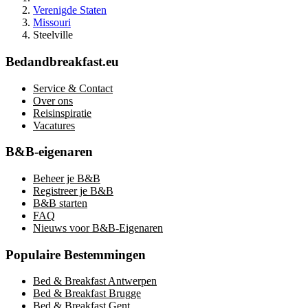
Verenigde Staten
Missouri
Steelville
Bedandbreakfast.eu
Service & Contact
Over ons
Reisinspiratie
Vacatures
B&B-eigenaren
Beheer je B&B
Registreer je B&B
B&B starten
FAQ
Nieuws voor B&B-Eigenaren
Populaire Bestemmingen
Bed & Breakfast Antwerpen
Bed & Breakfast Brugge
Bed & Breakfast Gent