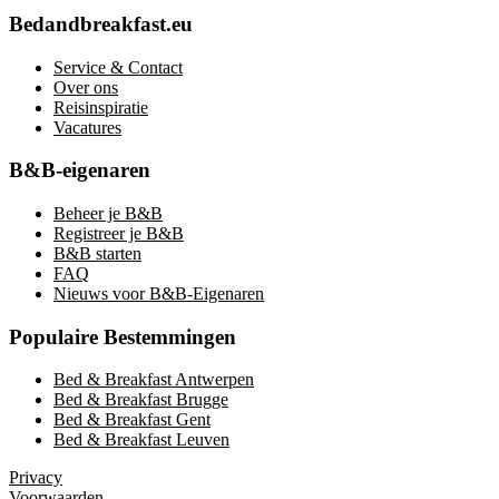
Bedandbreakfast.eu
Service & Contact
Over ons
Reisinspiratie
Vacatures
B&B-eigenaren
Beheer je B&B
Registreer je B&B
B&B starten
FAQ
Nieuws voor B&B-Eigenaren
Populaire Bestemmingen
Bed & Breakfast Antwerpen
Bed & Breakfast Brugge
Bed & Breakfast Gent
Bed & Breakfast Leuven
Privacy
Voorwaarden