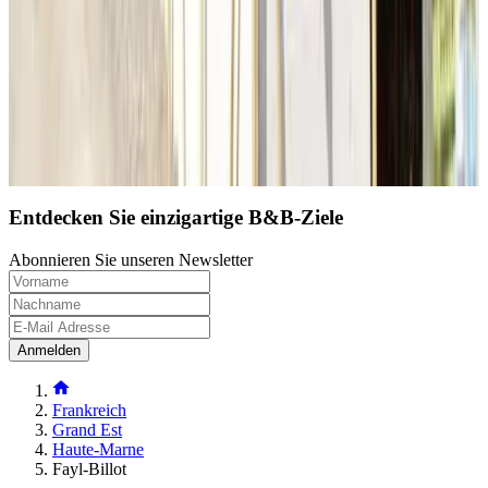
Direkt buchen
(
116 km
von Fayl-Billot
)
Nächste Seite laden
1
2
3
4
Entdecken Sie einzigartige B&B-Ziele
Abonnieren Sie unseren Newsletter
Anmelden
Frankreich
Grand Est
Haute-Marne
Fayl-Billot