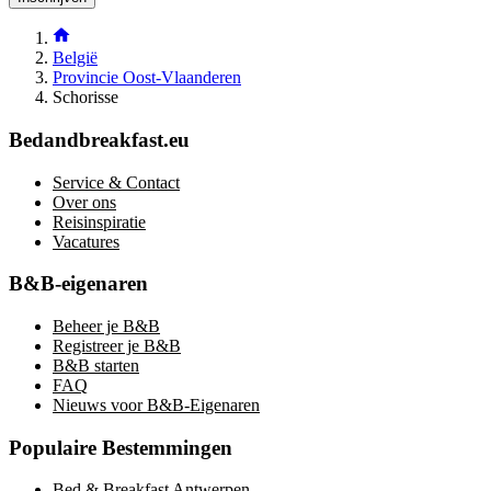
België
Provincie Oost-Vlaanderen
Schorisse
Bedandbreakfast.eu
Service & Contact
Over ons
Reisinspiratie
Vacatures
B&B-eigenaren
Beheer je B&B
Registreer je B&B
B&B starten
FAQ
Nieuws voor B&B-Eigenaren
Populaire Bestemmingen
Bed & Breakfast Antwerpen