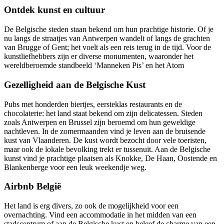
Ontdek kunst en cultuur
De Belgische steden staan bekend om hun prachtige historie. Of je
nu langs de straatjes van Antwerpen wandelt of langs de grachten
van Brugge of Gent; het voelt als een reis terug in de tijd. Voor de
kunstliefhebbers zijn er diverse monumenten, waaronder het
wereldberoemde standbeeld ‘Manneken Pis’ en het Atom
Gezelligheid aan de Belgische Kust
Pubs met honderden biertjes, eersteklas restaurants en de
chocolaterie: het land staat bekend om zijn delicatessen. Steden
zoals Antwerpen en Brussel zijn beroemd om hun geweldige
nachtleven. In de zomermaanden vind je leven aan de bruisende
kust van Vlaanderen. De kust wordt bezocht door vele toeristen,
maar ook de lokale bevolking trekt er tussenuit. Aan de Belgische
kunst vind je prachtige plaatsen als Knokke, De Haan, Oostende en
Blankenberge voor een leuk weekendje weg.
Airbnb België
Het land is erg divers, zo ook de mogelijkheid voor een
overnachting. Vind een accommodatie in het midden van een
stadscentrum of aan de Belgische kust en beleef de charme van een