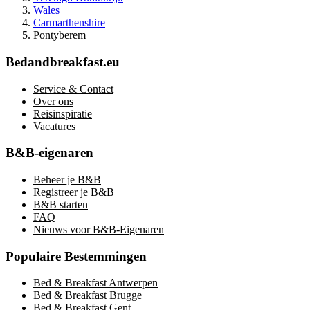
Wales
Carmarthenshire
Pontyberem
Bedandbreakfast.eu
Service & Contact
Over ons
Reisinspiratie
Vacatures
B&B-eigenaren
Beheer je B&B
Registreer je B&B
B&B starten
FAQ
Nieuws voor B&B-Eigenaren
Populaire Bestemmingen
Bed & Breakfast Antwerpen
Bed & Breakfast Brugge
Bed & Breakfast Gent