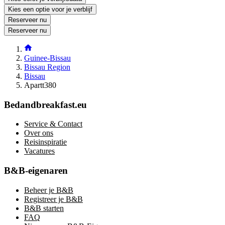
Kies een optie voor je verblijf
Reserveer nu
Reserveer nu
Guinee-Bissau
Bissau Region
Bissau
Apartt380
Bedandbreakfast.eu
Service & Contact
Over ons
Reisinspiratie
Vacatures
B&B-eigenaren
Beheer je B&B
Registreer je B&B
B&B starten
FAQ