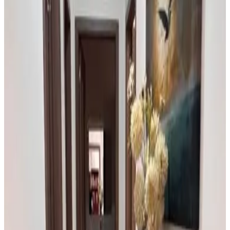
Bad
Privéterras
Eigen keuken
Meer
Toegankelijkheid
Geheel gelegen op begane grond
Bovenverdiepingen bereikbaar per lift
Casa Cacheu Homestay
Bissau