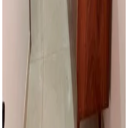
Bissau Appart Résidence
Bissau
8.6
Direct reserveren
Casa Tolentino
Bissau