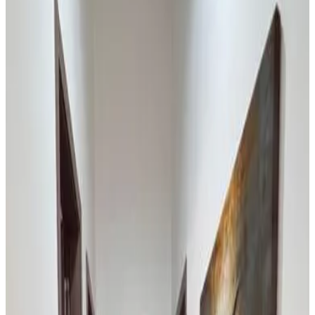
Populaire bestemmingen
Bissau
(
5
)
Reviewscore
Algemene voorzieningen
WiFi (gratis)
Tuin
Huisdieren welkom (na overleg)
Parkeren (Gratis)
Keuken
Terras
Kamervoorzieningen
Privé badkamer
Eigen entree
Airconditioning