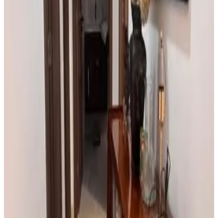
8.7
Direct reserveren
Tchada- Duplex
Bissau
9.8