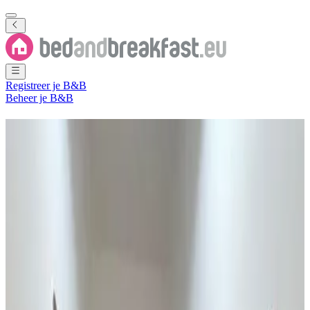
Registreer je B&B
Beheer je B&B
Bed and Breakfast
Bissau
Region
5 B&B's
in
Bissau Region
Regio
(
Guinee-Bissau
)
Filter
Sorteer
Kaart
Kamertype
Gastenkamer
Appartement