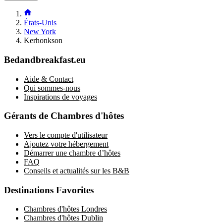
États-Unis
New York
Kerhonkson
Bedandbreakfast.eu
Aide & Contact
Qui sommes-nous
Inspirations de voyages
Gérants de Chambres d'hôtes
Vers le compte d'utilisateur
Ajoutez votre hébergement
Démarrer une chambre d’hôtes
FAQ
Conseils et actualités sur les B&B
Destinations Favorites
Chambres d'hôtes Londres
Chambres d'hôtes Dublin