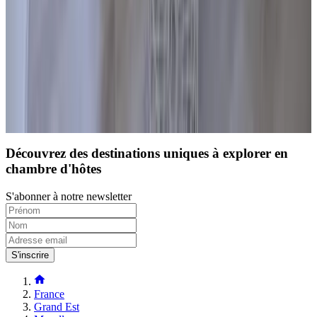
Réservation directe
(
45,3 km
de Peltre
)
Charger la page suivante
1
2
3
4
Découvrez des destinations uniques à explorer en
chambre d'hôtes
S'abonner à notre newsletter
S'inscrire
France
Grand Est