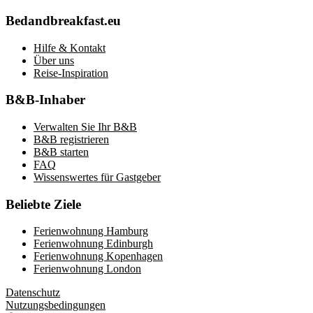
Bedandbreakfast.eu
Hilfe & Kontakt
Über uns
Reise-Inspiration
B&B-Inhaber
Verwalten Sie Ihr B&B
B&B registrieren
B&B starten
FAQ
Wissenswertes für Gastgeber
Beliebte Ziele
Ferienwohnung Hamburg
Ferienwohnung Edinburgh
Ferienwohnung Kopenhagen
Ferienwohnung London
Datenschutz
Nutzungsbedingungen