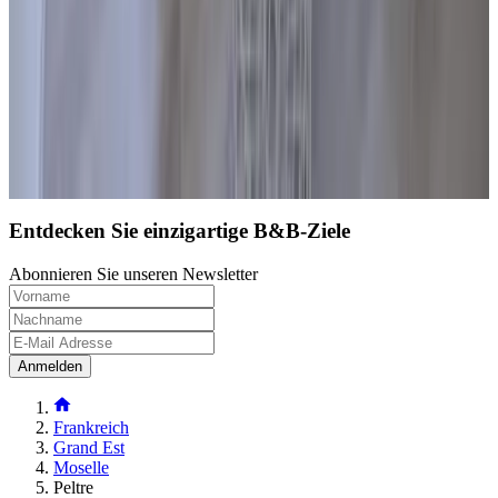
Direkt buchen
(
45,3 km
von Peltre
)
Nächste Seite laden
1
2
3
4
Entdecken Sie einzigartige B&B-Ziele
Abonnieren Sie unseren Newsletter
Anmelden
Frankreich
Grand Est
Moselle
Peltre