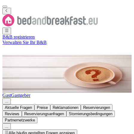
B&B registrieren
Verwalten Sie Ihr B&B
Finden Sie die Antwort auf
Ihre Frage
Gast
Gastgeber
...
Aktuelle Fragen
Preise
Reklamationen
Reservierungen
Reviews
Reservierungsanfragen
Stornierungsbedingungen
Partnernetzwerke
...
Alle häufig gestellten Fragen anzeigen