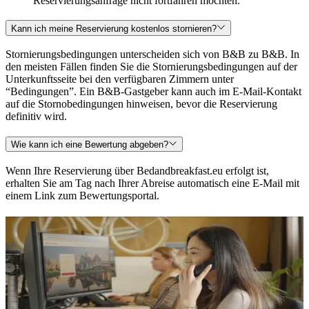
Reservierungsanfrage nicht fortfahren möchten.
Kann ich meine Reservierung kostenlos stornieren?
Stornierungsbedingungen unterscheiden sich von B&B zu B&B. In
den meisten Fällen finden Sie die Stornierungsbedingungen auf der
Unterkunftsseite bei den verfügbaren Zimmern unter
“Bedingungen”. Ein B&B-Gastgeber kann auch im E-Mail-Kontakt
auf die Stornobedingungen hinweisen, bevor die Reservierung
definitiv wird.
Wie kann ich eine Bewertung abgeben?
Wenn Ihre Reservierung über
Bedandbreakfast.eu erfolgt ist,
erhalten Sie am Tag nach Ihrer Abreise automatisch eine E-Mail mit
einem Link zum Bewertungsportal.
Haben Sie noch Fragen?
Unser Team ist gerne für Sie da
Der Kundenservice von Bedandbreakfast.eu steht Ihnen jederzeit
gerne zur Verfügung. Wir beantworten Ihre Fragen zeitnah per E-