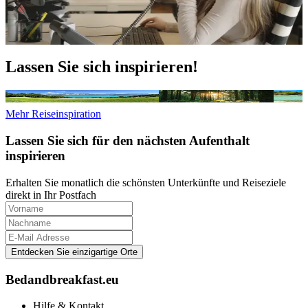
Mail, WhatsApp oder Telefon. Persönlich und zuverlässig.
Kontakt aufnehmen
Erfahren Sie mehr über Bedandbreakfast.eu
Lassen Sie sich inspirieren!
Die schönsten Seen in Deutschland
Wandern im Schwarzwald
Die Bal
Mehr Reiseinspiration
Lassen Sie sich für den nächsten Aufenthalt
inspirieren
Erhalten Sie monatlich die schönsten Unterkünfte und Reiseziele
direkt in Ihr Postfach
Entdecken Sie einzigartige Orte
Bedandbreakfast.eu
Hilfe & Kontakt