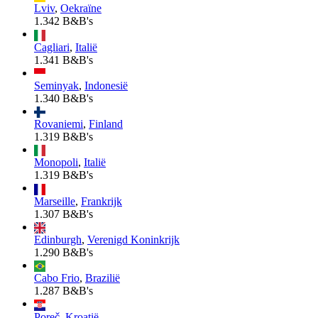
Lviv
,
Oekraïne
1.342 B&B's
Cagliari
,
Italië
1.341 B&B's
Seminyak
,
Indonesië
1.340 B&B's
Rovaniemi
,
Finland
1.319 B&B's
Monopoli
,
Italië
1.319 B&B's
Marseille
,
Frankrijk
1.307 B&B's
Edinburgh
,
Verenigd Koninkrijk
1.290 B&B's
Cabo Frio
,
Brazilië
1.287 B&B's
Poreč
,
Kroatië