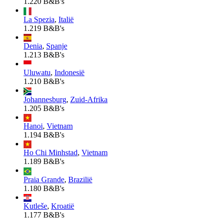
1.220 B&B's
La Spezia
,
Italië
1.219 B&B's
Denia
,
Spanje
1.213 B&B's
Uluwatu
,
Indonesië
1.210 B&B's
Johannesburg
,
Zuid-Afrika
1.205 B&B's
Hanoi
,
Vietnam
1.194 B&B's
Ho Chi Minhstad
,
Vietnam
1.189 B&B's
Praia Grande
,
Brazilië
1.180 B&B's
Kutleše
,
Kroatië
1.177 B&B's