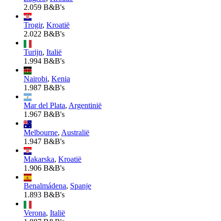
2.059 B&B's
Trogir
,
Kroatië
2.022 B&B's
Turijn
,
Italië
1.994 B&B's
Nairobi
,
Kenia
1.987 B&B's
Mar del Plata
,
Argentinië
1.967 B&B's
Melbourne
,
Australië
1.947 B&B's
Makarska
,
Kroatië
1.906 B&B's
Benalmádena
,
Spanje
1.893 B&B's
Verona
,
Italië