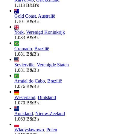
1.113 B&B's
Gold Coast
,
Australië
1.101 B&B's
York
,
Verenigd Koninkrijk
1.083 B&B's
Gramado
,
Brazilië
1.081 B&B's
Sevierville
,
Verenigde Staten
1.081 B&B's
Arraial do Cabo
,
Brazilië
1.076 B&B's
Westerland
,
Duitsland
1.070 B&B's
Auckland
,
Nieuw-Zeeland
1.063 B&B's
Władysławowo
,
Polen