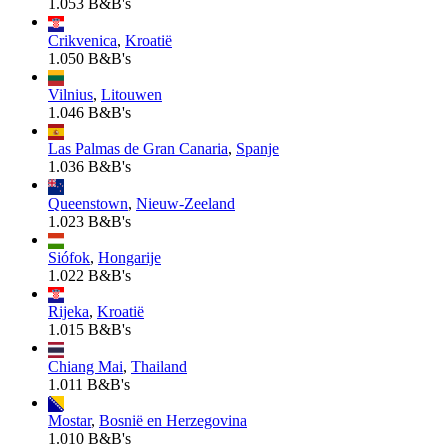
1.053 B&B's
Crikvenica
,
Kroatië
1.050 B&B's
Vilnius
,
Litouwen
1.046 B&B's
Las Palmas de Gran Canaria
,
Spanje
1.036 B&B's
Queenstown
,
Nieuw-Zeeland
1.023 B&B's
Siófok
,
Hongarije
1.022 B&B's
Rijeka
,
Kroatië
1.015 B&B's
Chiang Mai
,
Thailand
1.011 B&B's
Mostar
,
Bosnië en Herzegovina
1.010 B&B's