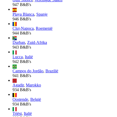
947 B&B's
Playa Blanca
,
Spanje
946 B&B's
Cluj-Napoca
,
Roemenië
944 B&B's
Durban
,
Zuid-Afrika
943 B&B's
Lucca
,
Italië
942 B&B's
Campos do Jordão
,
Brazilië
941 B&B's
Agadir
,
Marokko
934 B&B's
Oostende
,
België
934 B&B's
Triëst
,
Italië