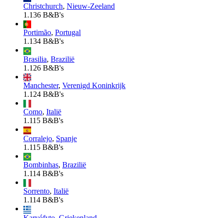
Christchurch
,
Nieuw-Zeeland
1.136 B&B's
Portimão
,
Portugal
1.134 B&B's
Brasilia
,
Brazilië
1.126 B&B's
Manchester
,
Verenigd Koninkrijk
1.124 B&B's
Como
,
Italië
1.115 B&B's
Corralejo
,
Spanje
1.115 B&B's
Bombinhas
,
Brazilië
1.114 B&B's
Sorrento
,
Italië
1.114 B&B's
Karyófyto
,
Griekenland