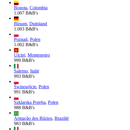
Bogota
,
Colombia
1.007 B&B's
Büsum
,
Duitsland
1.003 B&B's
Poznań
,
Polen
1.002 B&B's
Ulcinj
,
Montenegro
999 B&B's
Salerno
,
Italië
993 B&B's
Świnoujście
,
Polen
991 B&B's
Szklarska Poręba
,
Polen
988 B&B's
Armação dos Búzios
,
Brazilië
983 B&B's