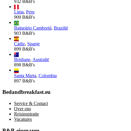
932 B&B's
Lima
,
Peru
909 B&B's
Balneário Camboriú
,
Brazilië
903 B&B's
Cádiz
,
Spanje
899 B&B's
Brisbane
,
Australië
898 B&B's
Santa Marta
,
Colombia
897 B&B's
Bedandbreakfast.eu
Service & Contact
Over ons
Reisinspiratie
Vacatures
B&B-eigenaren