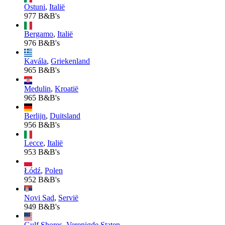
Ostuni
,
Italië
977 B&B's
Bergamo
,
Italië
976 B&B's
Kavála
,
Griekenland
965 B&B's
Medulin
,
Kroatië
965 B&B's
Berlijn
,
Duitsland
956 B&B's
Lecce
,
Italië
953 B&B's
Łódź
,
Polen
952 B&B's
Novi Sad
,
Servië
949 B&B's
Gulf Shores
,
Verenigde Staten