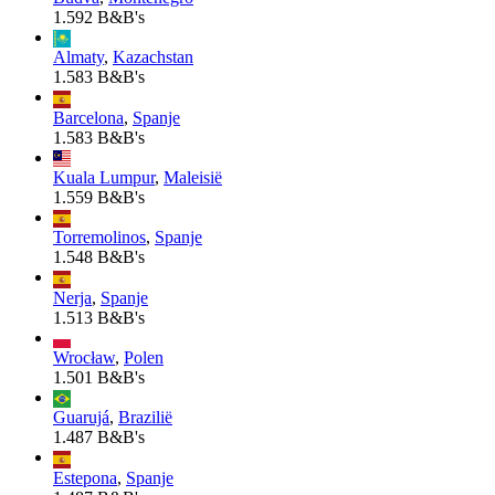
1.592 B&B's
Almaty
,
Kazachstan
1.583 B&B's
Barcelona
,
Spanje
1.583 B&B's
Kuala Lumpur
,
Maleisië
1.559 B&B's
Torremolinos
,
Spanje
1.548 B&B's
Nerja
,
Spanje
1.513 B&B's
Wrocław
,
Polen
1.501 B&B's
Guarujá
,
Brazilië
1.487 B&B's
Estepona
,
Spanje