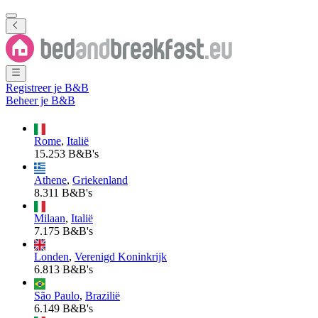
Registreer je B&B
Beheer je B&B
Rome
,
Italië
15.253 B&B's
Athene
,
Griekenland
8.311 B&B's
Milaan
,
Italië
7.175 B&B's
Londen
,
Verenigd Koninkrijk
6.813 B&B's
São Paulo
,
Brazilië
6.149 B&B's