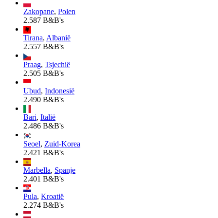
Zakopane
,
Polen
2.587 B&B's
Tirana
,
Albanië
2.557 B&B's
Praag
,
Tsjechië
2.505 B&B's
Ubud
,
Indonesië
2.490 B&B's
Bari
,
Italië
2.486 B&B's
Seoel
,
Zuid-Korea
2.421 B&B's
Marbella
,
Spanje
2.401 B&B's
Pula
,
Kroatië
2.274 B&B's