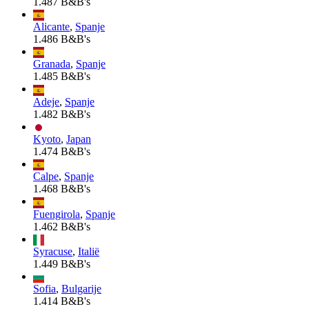
1.487 B&B's
Alicante
,
Spanje
1.486 B&B's
Granada
,
Spanje
1.485 B&B's
Adeje
,
Spanje
1.482 B&B's
Kyoto
,
Japan
1.474 B&B's
Calpe
,
Spanje
1.468 B&B's
Fuengirola
,
Spanje
1.462 B&B's
Syracuse
,
Italië
1.449 B&B's
Sofia
,
Bulgarije
1.414 B&B's