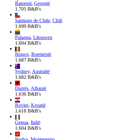
Batoemi
,
Georgië
1.705 B&B's
Santiago de Chile
,
Chili
1.699 B&B's
Palanga
,
Litouwen
1.694 B&B's
Braşov
,
Roemenië
1.687 B&B's
Sydney
,
Australië
1.682 B&B's
Durrës
,
Albanië
1.636 B&B's
Rovinj
,
Kroatië
1.618 B&B's
Genua
,
Italië
1.604 B&B's
Budva
,
Montenegro