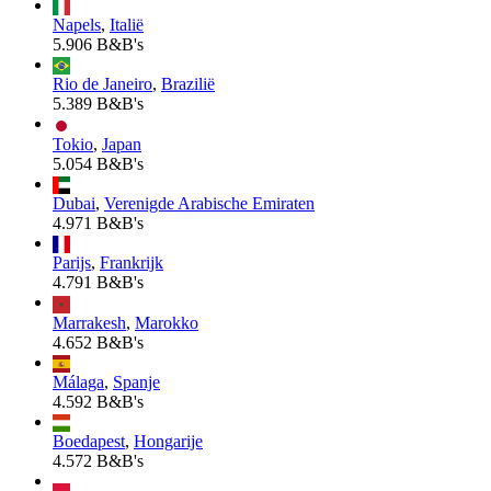
Napels
,
Italië
5.906 B&B's
Rio de Janeiro
,
Brazilië
5.389 B&B's
Tokio
,
Japan
5.054 B&B's
Dubai
,
Verenigde Arabische Emiraten
4.971 B&B's
Parijs
,
Frankrijk
4.791 B&B's
Marrakesh
,
Marokko
4.652 B&B's
Málaga
,
Spanje
4.592 B&B's
Boedapest
,
Hongarije
4.572 B&B's