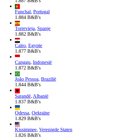
1.887 B&B's
Funchal
,
Portugal
1.884 B&B's
Torrevieja
,
Spanje
1.882 B&B's
Caïro
,
Egypte
1.877 B&B's
Canggu
,
Indonesië
1.872 B&B's
João Pessoa
,
Brazilië
1.844 B&B's
Sarandë
,
Albanië
1.837 B&B's
Odessa
,
Oekraïne
1.829 B&B's
Kissimmee
,
Verenigde Staten
1.826 B&B's