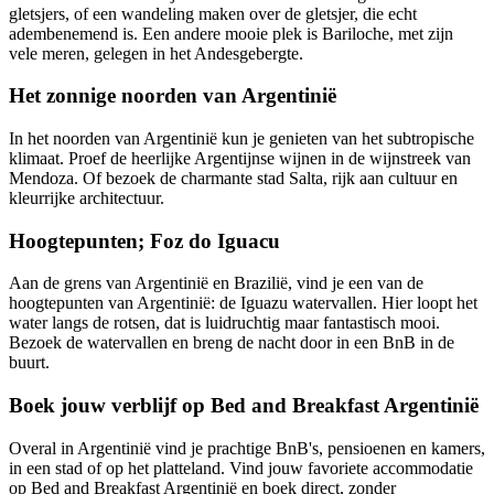
gletsjers, of een wandeling maken over de gletsjer, die echt
adembenemend is. Een andere mooie plek is Bariloche, met zijn
vele meren, gelegen in het Andesgebergte.
Het zonnige noorden van Argentinië
In het noorden van Argentinië kun je genieten van het subtropische
klimaat. Proef de heerlijke Argentijnse wijnen in de wijnstreek van
Mendoza. Of bezoek de charmante stad Salta, rijk aan cultuur en
kleurrijke architectuur.
Hoogtepunten; Foz do Iguacu
Aan de grens van Argentinië en Brazilië, vind je een van de
hoogtepunten van Argentinië: de Iguazu watervallen. Hier loopt het
water langs de rotsen, dat is luidruchtig maar fantastisch mooi.
Bezoek de watervallen en breng de nacht door in een BnB in de
buurt.
Boek jouw verblijf op Bed and Breakfast Argentinië
Overal in Argentinië vind je prachtige BnB's, pensioenen en kamers,
in een stad of op het platteland. Vind jouw favoriete accommodatie
op Bed and Breakfast Argentinië en boek direct, zonder