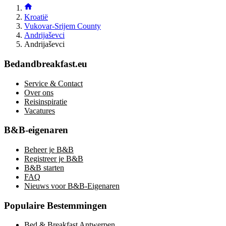
Kroatië
Vukovar-Srijem County
Andrijaševci
Andrijaševci
Bedandbreakfast.eu
Service & Contact
Over ons
Reisinspiratie
Vacatures
B&B-eigenaren
Beheer je B&B
Registreer je B&B
B&B starten
FAQ
Nieuws voor B&B-Eigenaren
Populaire Bestemmingen
Bed & Breakfast Antwerpen