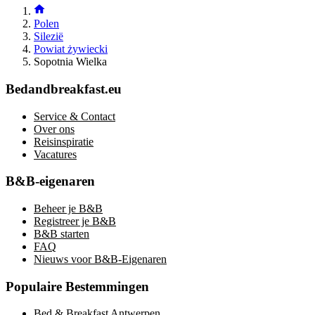
Polen
Silezië
Powiat żywiecki
Sopotnia Wielka
Bedandbreakfast.eu
Service & Contact
Over ons
Reisinspiratie
Vacatures
B&B-eigenaren
Beheer je B&B
Registreer je B&B
B&B starten
FAQ
Nieuws voor B&B-Eigenaren
Populaire Bestemmingen
Bed & Breakfast Antwerpen