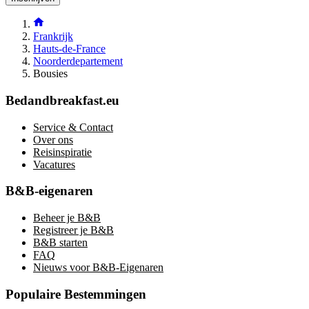
Frankrijk
Hauts-de-France
Noorderdepartement
Bousies
Bedandbreakfast.eu
Service & Contact
Over ons
Reisinspiratie
Vacatures
B&B-eigenaren
Beheer je B&B
Registreer je B&B
B&B starten
FAQ
Nieuws voor B&B-Eigenaren
Populaire Bestemmingen