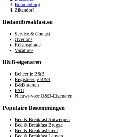
Brandenburg
Ziltendorf
Bedandbreakfast.eu
Service & Contact
Over ons
Reisinspiratie
Vacatures
B&B-eigenaren
Beheer je B&B
Registreer je B&B
B&B starten
FAQ
Nieuws voor B&B-Eigenaren
Populaire Bestemmingen
Bed & Breakfast Antwerpen
Bed & Breakfast Brugge
Bed & Breakfast Gent
Bed & Breakfast Leuven