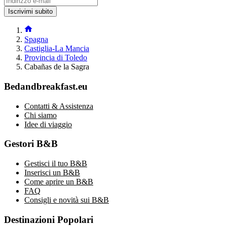
Iscrivimi subito
Spagna
Castiglia-La Mancia
Provincia di Toledo
Cabañas de la Sagra
Bedandbreakfast.eu
Contatti & Assistenza
Chi siamo
Idee di viaggio
Gestori B&B
Gestisci il tuo B&B
Inserisci un B&B
Come aprire un B&B
FAQ
Consigli e novità sui B&B
Destinazioni Popolari