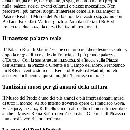
della famiglia reale, nel capoluogo spagnolo non manca proprio
nulla: palazzi storici, eventi culturali e piazze mozzafiato. Non
perdetevi i più famosi luoghi d’interesse come la Plaza Mayor, il
Palacio Real e il Museo del Prado durante il vostro soggiorno con
Bed and Breakfast Madrid: grazie all’ampia offerta di BnB vi
troverete a due passi da questi bellissimi monumenti.
Il maestoso palazzo reale
Il ‘Palacio Real di Madrid’ venne costruito nel diciottesimo secolo e,
dopo la reggia di Versailles in Francia, è il più grande palazzo
d’Europa. Con la sua struttura maestosa, si affaccia sulla Piazza
dell’Armeria, la Piazza d’Oriente e il Campo del Moro. Prenotando
un B&B in centro storico su Bed and Breakfast Madrid, potrete
accedere facilmente a questi luoghi d’interesse culturale.
Tantissimi musei per gli amanti della cultura
Il Museo del Prado è uno dei più grandi e più impressionanti musei
di tutto il mondo. Al suo interno troverete opere di Francisco Goya,
Velázquez, Tiziano, Raffaello e molti altri pittori famosi. Imperdibile
anche il Museo Reina Sofia, dove è esposto il Guernica di Picasso e
numerosi lavori di arte moderna.