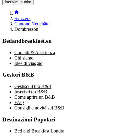
Iscrivimi subito
Svizzera
Cantone Neuchâtel
Dombresson
Bedandbreakfast.eu
Contatti & Assistenza
Chi siamo
Idee di viaggio
Gestori B&B
Gestisci il tuo B&B
Inserisci un B&B
Come aprire un B&B
FAQ
Consigli e novità sui B&B
Destinazioni Popolari
Bed and Breakfast Londra