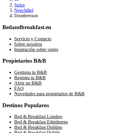
Suiza
Neuchâtel
Dombresson
Bedandbreakfast.eu
Servicio y Contacto
Sobre nosotros
Inspiración sobre viajes
Propietarios B&B
Gestiona tu B&B
Registra tu B&B
Abrir un B&B
FAQ
Novedades para propietarios de B&B
Destinos Popularos
Bed & Breakfast Londres
Bed & Breakfast Edimburgo
Bed & Breakfast Dublino
Bed & Breakfast Dublín