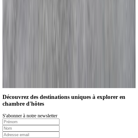
Réservation directe
(
7 km
de Dombresson
)
Charger la page suivante
1
2
3
4
5
Découvrez des destinations uniques à explorer en
chambre d'hôtes
S'abonner à notre newsletter