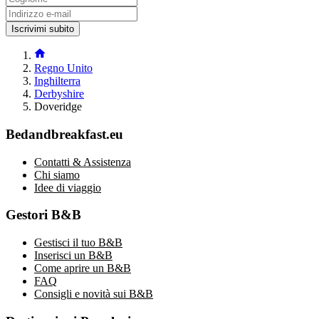
Iscrivimi subito
Regno Unito
Inghilterra
Derbyshire
Doveridge
Bedandbreakfast.eu
Contatti & Assistenza
Chi siamo
Idee di viaggio
Gestori B&B
Gestisci il tuo B&B
Inserisci un B&B
Come aprire un B&B
FAQ
Consigli e novità sui B&B