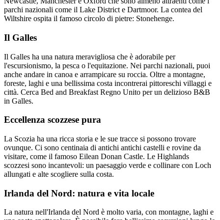
Newcastle, Manchester e Oxford che sono almeno attraenti come i
parchi nazionali come il Lake District e Dartmoor. La contea del
Wiltshire ospita il famoso circolo di pietre: Stonehenge.
Il Galles
Il Galles ha una natura meravigliosa che è adorabile per
l'escursionismo, la pesca o l'equitazione. Nei parchi nazionali, puoi
anche andare in canoa e arrampicare su roccia. Oltre a montagne,
foreste, laghi e una bellissima costa incontrerai pittoreschi villaggi e
città. Cerca Bed and Breakfast Regno Unito per un delizioso B&B
in Galles.
Eccellenza scozzese pura
La Scozia ha una ricca storia e le sue tracce si possono trovare
ovunque. Ci sono centinaia di antichi antichi castelli e rovine da
visitare, come il famoso Eilean Donan Castle. Le Highlands
scozzesi sono incantevoli: un paesaggio verde e collinare con Loch
allungati e alte scogliere sulla costa.
Irlanda del Nord: natura e vita locale
La natura nell'Irlanda del Nord è molto varia, con montagne, laghi e