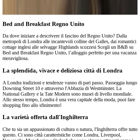
5
...
Bed and Breakfast Regno Unito
Da dove iniziare a descrivere il fascino del Regno Unito? Dalla
metropoli di Londra alle incantevoli colline del Galles, dai romantici
cottage inglesi alle selvagge Highlands scozzesi Scegli un B&B su
Bed and Breakfast Regno Unito, l’alloggio perfetto per una vacanza
meravigliosa.
La splendida, vivace e deliziosa città di Londra
A Londra tradizioni e tendenze vanno di pari passo. Passeggia lungo
Downing Street 10 e attraverso l'Abbazia di Westminster. La
National Gallery e la Tate Modern sono musei di livello mondiale.
Allo stesso tempo, Londra è una vera capitale della moda, puoi fare
shopping fino allo sfinimento!
La varietà offerta dall'Inghilterra
Che tu sia un appassionato di cultura o natura, l'Inghilterra offre tutto
questo. Ci sono città caratteristiche come Londra, Liverpool,