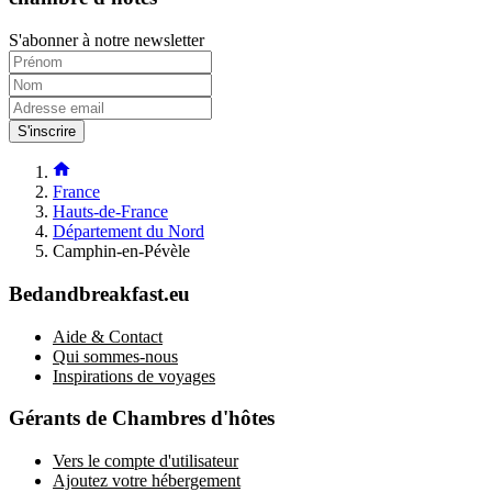
S'abonner à notre newsletter
S'inscrire
France
Hauts-de-France
Département du Nord
Camphin-en-Pévèle
Bedandbreakfast.eu
Aide & Contact
Qui sommes-nous
Inspirations de voyages
Gérants de Chambres d'hôtes
Vers le compte d'utilisateur
Ajoutez votre hébergement