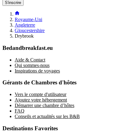
S'inscrire
Royaume-Uni
Angleterre
Gloucestershire
Drybrook
Bedandbreakfast.eu
Aide & Contact
Qui sommes-nous
Inspirations de voyages
Gérants de Chambres d'hôtes
Vers le compte d'utilisateur
Ajoutez votre hébergement
Démarrer une chambre d’hôtes
FAQ
Conseils et actualités sur les B&B
Destinations Favorites