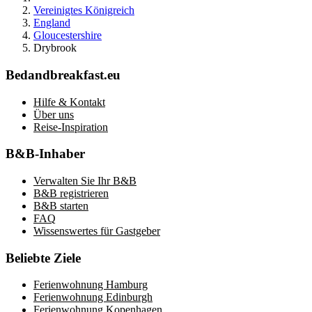
Vereinigtes Königreich
England
Gloucestershire
Drybrook
Bedandbreakfast.eu
Hilfe & Kontakt
Über uns
Reise-Inspiration
B&B-Inhaber
Verwalten Sie Ihr B&B
B&B registrieren
B&B starten
FAQ
Wissenswertes für Gastgeber
Beliebte Ziele
Ferienwohnung Hamburg
Ferienwohnung Edinburgh
Ferienwohnung Kopenhagen