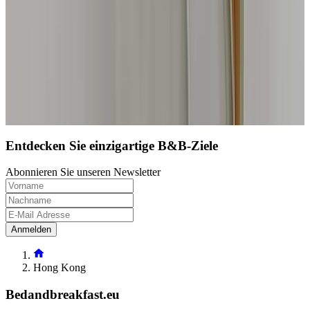
Direkt buchen
Nächste Seite laden
1
2
Entdecken Sie einzigartige B&B-Ziele
Abonnieren Sie unseren Newsletter
Anmelden
Hong Kong
Bedandbreakfast.eu