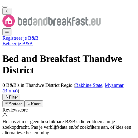
Registreer je B&B
Beheer je B&B
Bed and Breakfast
Thandwe
District
0 B&B's
in
Thandwe District
Regio
(
Rakhine State
,
Myanmar
(Birma)
)
Filter
Sorteer
Kaart
Reviewscore
Helaas zijn er geen beschikbare B&B's die voldoen aan je
zoekopdracht. Pas je verblijfsdata en/of zoekfilters aan, of kies een
alternatieve bestemming.