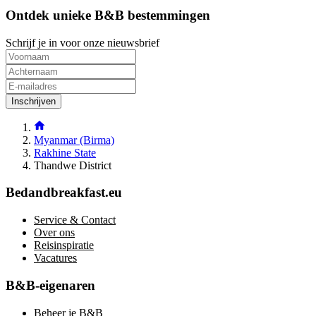
Ontdek unieke B&B bestemmingen
Schrijf je in voor onze nieuwsbrief
Inschrijven
Myanmar (Birma)
Rakhine State
Thandwe District
Bedandbreakfast.eu
Service & Contact
Over ons
Reisinspiratie
Vacatures
B&B-eigenaren
Beheer je B&B