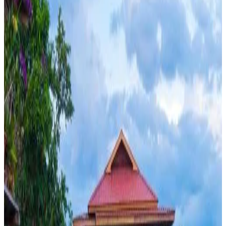
Populaire bestemmingen
Taunggyi District
(
2
)
Shan
(
2
)
Reviewscore
Algemene voorzieningen
WiFi (gratis)
Oplaadpunt elektrische auto
Tuin
Parkeren (Gratis)
Keuken
Terras
Kamervoorzieningen
Privé badkamer
Airconditioning