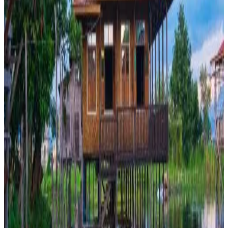
Privéterras
Privésauna
Uitzicht op het meer
Uitzicht op de bergen
Meer
Toegankelijkheid
Geheel gelegen op begane grond
Trinity Family Inn
Yawnghwe
9.7