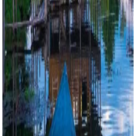
Direct reserveren
Innthar Lodge Home Stay
Ywama
9.7