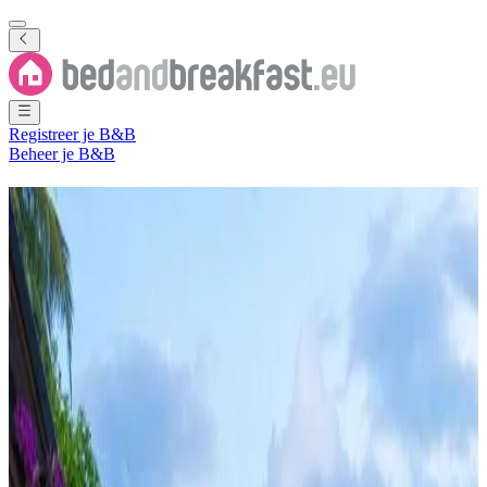
Registreer je B&B
Beheer je B&B
Bed and Breakfast
Myanmar
(Birma)
2 B&B's
in
Myanmar (Birma)
Filter
Sorteer
Kaart
Kamertype
Gastenkamer
Vakantiehuis