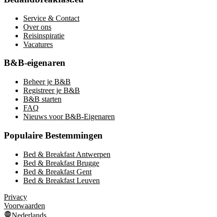
Service & Contact
Over ons
Reisinspiratie
Vacatures
B&B-eigenaren
Beheer je B&B
Registreer je B&B
B&B starten
FAQ
Nieuws voor B&B-Eigenaren
Populaire Bestemmingen
Bed & Breakfast Antwerpen
Bed & Breakfast Brugge
Bed & Breakfast Gent
Bed & Breakfast Leuven
Privacy
Voorwaarden
Nederlands