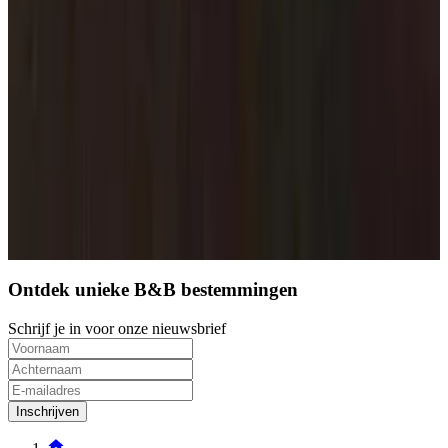
9.6
Direct reserveren
(
231 km
van Quşur
)
Ontdek unieke B&B bestemmingen
Schrijf je in voor onze nieuwsbrief
Inschrijven