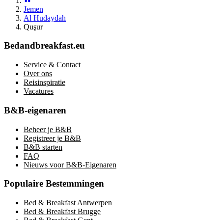
Jemen
Al Hudaydah
Quşur
Bedandbreakfast.eu
Service & Contact
Over ons
Reisinspiratie
Vacatures
B&B-eigenaren
Beheer je B&B
Registreer je B&B
B&B starten
FAQ
Nieuws voor B&B-Eigenaren
Populaire Bestemmingen
Bed & Breakfast Antwerpen
Bed & Breakfast Brugge