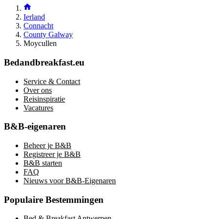
Ierland
Connacht
County Galway
Moycullen
Bedandbreakfast.eu
Service & Contact
Over ons
Reisinspiratie
Vacatures
B&B-eigenaren
Beheer je B&B
Registreer je B&B
B&B starten
FAQ
Nieuws voor B&B-Eigenaren
Populaire Bestemmingen
Bed & Breakfast Antwerpen