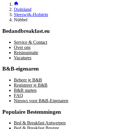
Duitsland
Sleeswijk-Holstein
Nübbel
Bedandbreakfast.eu
Service & Contact
Over ons
Reisinspiratie
Vacatures
B&B-eigenaren
Beheer je B&B
Registreer je B&B
B&B starten
FAQ
Nieuws voor B&B-Eigenaren
Populaire Bestemmingen
Bed & Breakfast Antwerpen
Bed & Breakfast Brugge