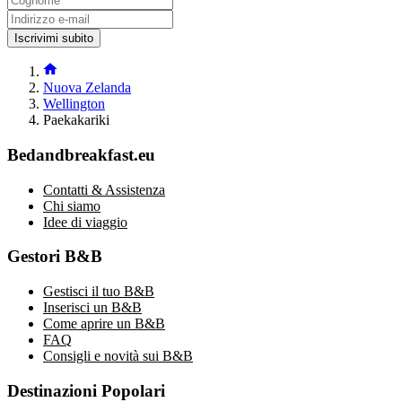
Iscrivimi subito
Nuova Zelanda
Wellington
Paekakariki
Bedandbreakfast.eu
Contatti & Assistenza
Chi siamo
Idee di viaggio
Gestori B&B
Gestisci il tuo B&B
Inserisci un B&B
Come aprire un B&B
FAQ
Consigli e novità sui B&B
Destinazioni Popolari