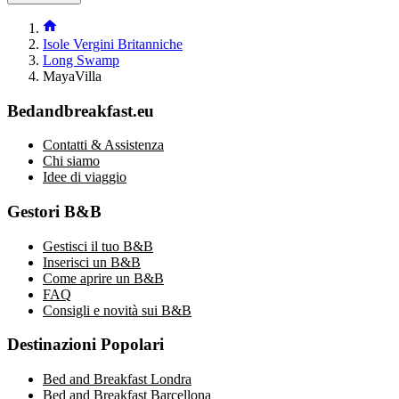
Isole Vergini Britanniche
Long Swamp
MayaVilla
Bedandbreakfast.eu
Contatti & Assistenza
Chi siamo
Idee di viaggio
Gestori B&B
Gestisci il tuo B&B
Inserisci un B&B
Come aprire un B&B
FAQ
Consigli e novità sui B&B
Destinazioni Popolari
Bed and Breakfast Londra
Bed and Breakfast Barcellona