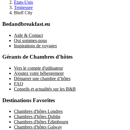
États-Unis
Tennessee
Bluff City
Bedandbreakfast.eu
Aide & Contact
Qui sommes-nous
Inspirations de voyages
Gérants de Chambres d'hôtes
Vers le compte d'utilisateur
Ajoutez votre hébergement
Démarrer une chambre d’hôtes
FAQ
Conseils et actualités sur les B&B
Destinations Favorites
Chambres d'hôtes Londres
Chambres d'hôtes Dublin
Chambres d'hôtes Édimbourg
Chambres d'hôtes Galway