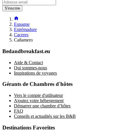
S'inscrire
Espagne
Estrémadure
Caceres
Cañamero
Bedandbreakfast.eu
Aide & Contact
Qui sommes-nous
Inspirations de voyages
Gérants de Chambres d'hôtes
Vers le compte d'utilisateur
Ajoutez votre hébergement
Démarrer une chambre d’hôtes
FAQ
Conseils et actualités sur les B&B
Destinations Favorites