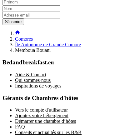
S'inscrire
Comores
Île Autonome de Grande Comore
Memboua Bouani
Bedandbreakfast.eu
Aide & Contact
Qui sommes-nous
Inspirations de voyages
Gérants de Chambres d'hôtes
Vers le compte d'utilisateur
Ajoutez votre hébergement
Démarrer une chambre d’hôtes
FAQ
Conseils et actualités sur les B&B