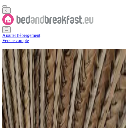
Ajouter hébergement
Vers le compte
Chambres d'hôtes
Comores
4 B&B
·
Comores
Filtrer
Classer par
Carte
Type de logement
Chambre d'hôtes
Appartement
Maison de vacances