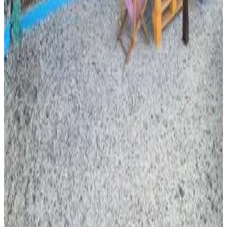
Réservation directe
Appartement
Moroni
8.2
Réservation directe
Le bungalow de Mk
Memboua Bouani