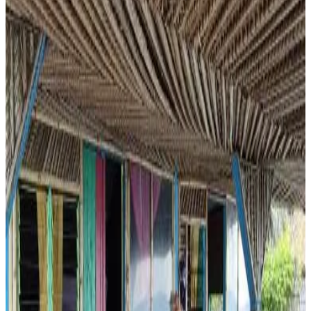
Terrasse privée
Cuisine privée
Kitchenette
Plus
Accessibilité
Logement situé entièrement au rez-de-chaussée
Le Dhow
Moroni
8.2