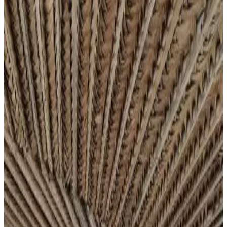
Les meilleurs destinations
Île Autonome de Grande Comore
(
4
)
Note d'évaluation
Équipements généraux
Wi-Fi gratuit
Borne de recharge voitures électriques
Jardin
Animaux domestiques (admis sur consultation)
Parking (gratuit)
Terrasse
Équipements du logement
Salle de bains privée
Entrée privée
Climatisation