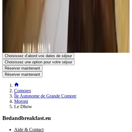
Le Dhow
Cap 2000, Petite Coulée
Moroni
Comores
Voir sur la carte
Les réservations dans cet hébergement sont confirmées
immédiatement.
Réservez votre séjour
Choisissez d’abord vos dates de séjour
Choisissez une option pour votre séjour
Réserver maintenant
Réserver maintenant
Comores
Île Autonome de Grande Comore
Moroni
Le Dhow
Bedandbreakfast.eu
Aide & Contact