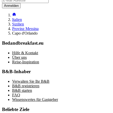
Anmelden
Italien
Sizilien
Provinz Messina
Capo d'Orlando
Bedandbreakfast.eu
Hilfe & Kontakt
Über uns
Reise-Inspiration
B&B-Inhaber
Verwalten Sie Ihr B&B
B&B registrieren
B&B starten
FAQ
Wissenswertes für Gastgeber
Beliebte Ziele