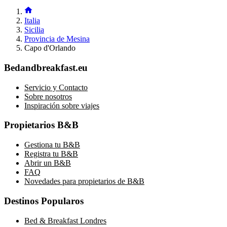
Italia
Sicilia
Provincia de Mesina
Capo d'Orlando
Bedandbreakfast.eu
Servicio y Contacto
Sobre nosotros
Inspiración sobre viajes
Propietarios B&B
Gestiona tu B&B
Registra tu B&B
Abrir un B&B
FAQ
Novedades para propietarios de B&B
Destinos Popularos
Bed & Breakfast Londres